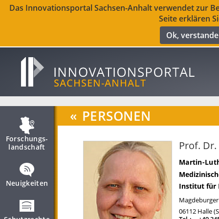
Das Innovationsportal Sachsen-Anhalt verwendet zur Ber
Seite erklären S
Ok, verstand
«
PERSONEN
Forschungs­
Prof. Dr.
landschaft
Martin-Luth
Medizinisch
Neuigkeiten
Institut fü
Magdeburger 
06112
Halle (