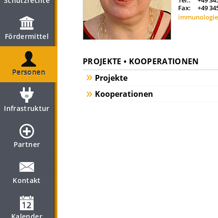
Schutzrechte
Tel.:
+49 34
Fax:
+49 34
immunologie
Fördermittel
PROJEKTE • KOOPERATIONEN
Personen
Projekte
Kooperationen
Infrastruktur
Partner
Kontakt
Kalender