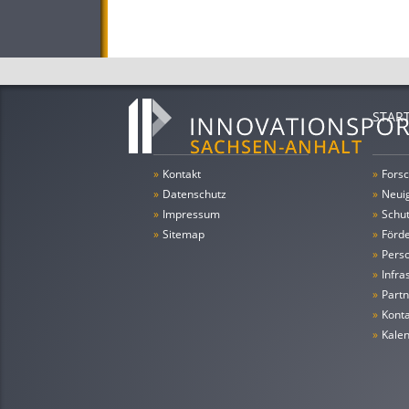
STAR
»
Kontakt
»
Forsc
»
Datenschutz
»
Neui
»
Impressum
»
Schu
»
Sitemap
»
Förde
»
Pers
»
Infra
»
Partn
»
Konta
»
Kale