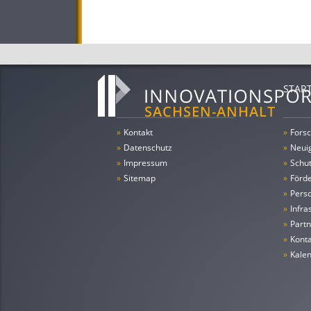
STAR
»
Kontakt
»
Forsc
»
Datenschutz
»
Neui
»
Impressum
»
Schu
»
Sitemap
»
Förde
»
Pers
»
Infra
»
Partn
»
Konta
»
Kale