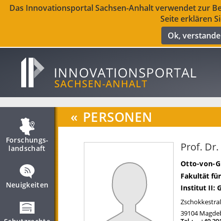
Das Innovationsportal Sachsen-Anhalt verwendet zur Ber
Seite erklären S
Ok, verstand
«
PERSONEN
Forschungs­
Prof. Dr.
landschaft
Otto-von-G
Fakultät f
Neuigkeiten
Institut II:
Zschokkestra
39104
Magde