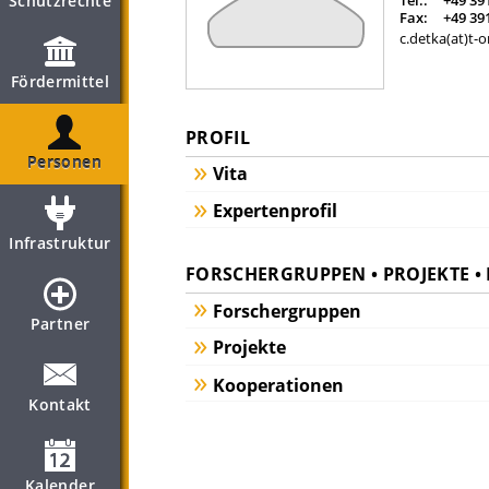
Schutzrechte
Tel.:
+49 39
Fax:
+49 39
c.detka(at)t-o
Fördermittel
PROFIL
Personen
Vita
Expertenprofil
Infrastruktur
FORSCHERGRUPPEN • PROJEKTE 
Forschergruppen
Partner
Projekte
Kooperationen
Kontakt
Kalender