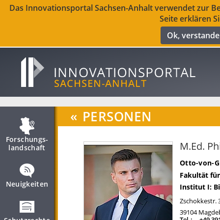
Das Innovationsportal Sachsen-Anhalt verwendet zur Ber
Seite erklären S
Ok, verstand
«
PERSONEN
Forschungs­
M.Ed. Ph
landschaft
Otto-von-G
Fakultät f
Neuigkeiten
Institut I: 
Zschokkestr. 
39104
Magde
Tel.:
+49 39