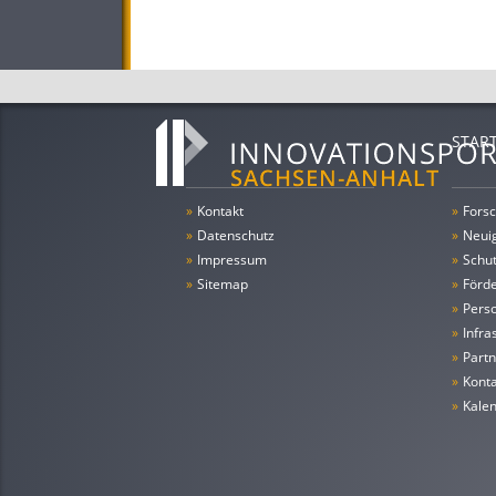
STAR
»
Kontakt
»
Forsc
»
Datenschutz
»
Neui
»
Impressum
»
Schu
»
Sitemap
»
Förde
»
Pers
»
Infra
»
Partn
»
Konta
»
Kale