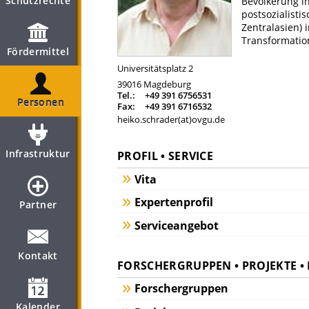
Schutzrechte
Bevölkerung in
postsozialisti
Zentralasien) 
Transformatio
Fördermittel
Universitätsplatz 2
39016
Magdeburg
Tel.:
+49 391 6756531
Personen
Fax:
+49 391 6716532
heiko.schrader(at)ovgu.de
Infrastruktur
PROFIL • SERVICE
Vita
Expertenprofil
Partner
Serviceangebot
Kontakt
FORSCHERGRUPPEN • PROJEKTE 
Forschergruppen
Kalender