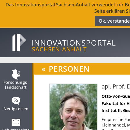
Das Innovationsportal Sachsen-Anhalt verwendet zur Ber
Seite erklären S
Ok, verstand
«
PERSONEN
Forschungs­
apl. Prof. 
landschaft
Otto-von-Gue
Fakultät für
Neuigkeiten
Institut II: G
Empirische Fo
Kleinhandel, 