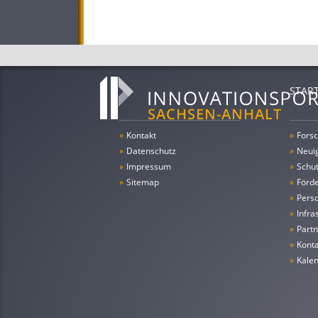
STAR
»
Kontakt
»
Forsc
»
Datenschutz
»
Neui
»
Impressum
»
Schu
»
Sitemap
»
Förde
»
Pers
»
Infra
»
Partn
»
Konta
»
Kale