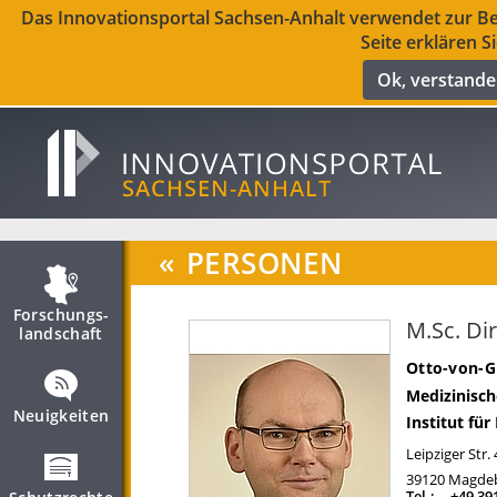
Das Innovationsportal Sachsen-Anhalt verwendet zur Ber
Seite erklären S
Ok, verstand
«
PERSONEN
Forschungs­
M.Sc. Di
landschaft
Otto-von-G
Medizinisch
Neuigkeiten
Institut für
Leipziger Str.
39120
Magde
Tel.:
+49 39