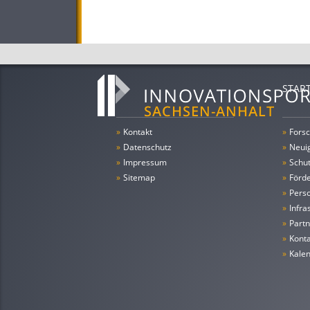
STAR
»
Kontakt
»
Forsc
»
Datenschutz
»
Neui
»
Impressum
»
Schu
»
Sitemap
»
Förde
»
Pers
»
Infra
»
Partn
»
Konta
»
Kale