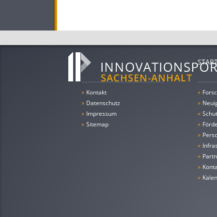
STAR
»
Kontakt
»
Forsc
»
Datenschutz
»
Neui
»
Impressum
»
Schu
»
Sitemap
»
Förde
»
Pers
»
Infra
»
Partn
»
Konta
»
Kale