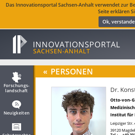
Das Innovationsportal Sachsen-Anhalt verwendet zur Ber
Seite erklären S
Ok, verstand
«
PERSONEN
Forschungs­
Dr. Kons
landschaft
Otto-von-G
Medizinisch
Neuigkeiten
Institut fü
Leipziger Str.
39120
Magde
Tel.:
+49 39