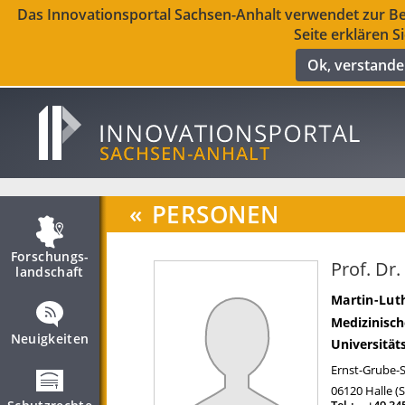
Das Innovationsportal Sachsen-Anhalt verwendet zur Ber
Seite erklären S
Ok, verstand
«
PERSONEN
Forschungs­
Prof. Dr.
landschaft
Martin-Luth
Medizinisch
Neuigkeiten
Universitäts
Ernst-Grube-S
06120
Halle (