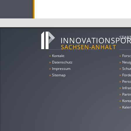
STAR
»
Kontakt
»
Forsc
»
Datenschutz
»
Neui
»
Impressum
»
Schu
»
Sitemap
»
Förde
»
Pers
»
Infra
»
Partn
»
Konta
»
Kale