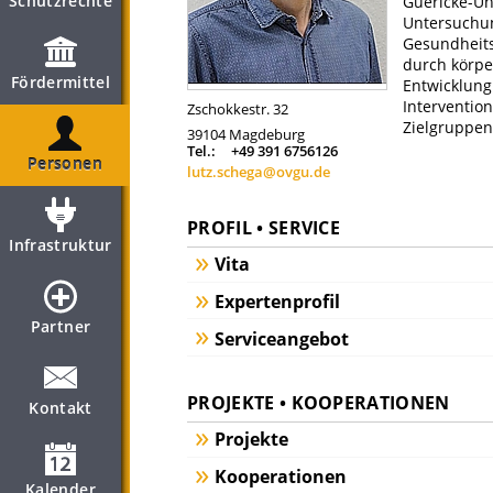
Schutzrechte
Guericke-Un
Untersuchu
Gesundheits
durch körpe
Fördermittel
Entwicklung
Interventio
Zschokkestr. 32
Zielgruppen
39104
Magdeburg
Tel.:
+49 391 6756126
Personen
lutz.schega@ovgu.de
PROFIL • SERVICE
Infrastruktur
Vita
Expertenprofil
Partner
Serviceangebot
PROJEKTE • KOOPERATIONEN
Kontakt
Projekte
Kooperationen
Kalender