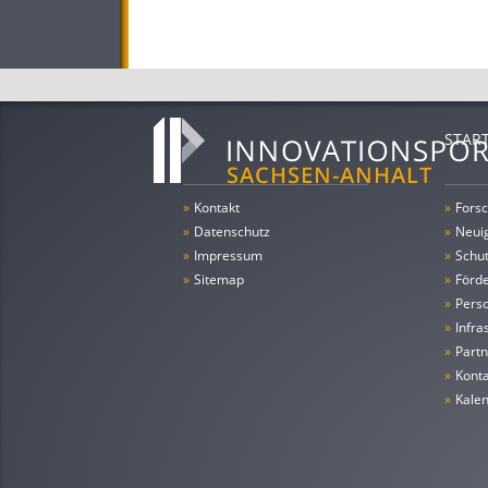
STAR
»
Kontakt
»
Forsc
»
Datenschutz
»
Neui
»
Impressum
»
Schu
»
Sitemap
»
Förde
»
Pers
»
Infra
»
Partn
»
Konta
»
Kale