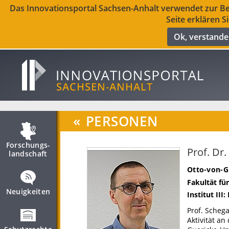
Das Innovationsportal Sachsen-Anhalt verwendet zur Ber
Seite erklären S
Ok, verstand
«
PERSONEN
Forschungs­
Prof. Dr.
landschaft
Otto-von-G
Fakultät f
Neuigkeiten
Institut III
Prof. Scheg
Aktivität a