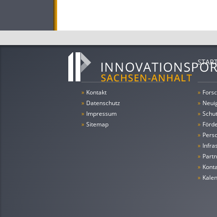
STAR
»
Kontakt
»
Forsc
»
Datenschutz
»
Neui
»
Impressum
»
Schu
»
Sitemap
»
Förde
»
Pers
»
Infra
»
Partn
»
Konta
»
Kale