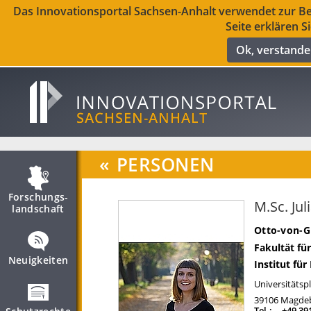
Das Innovationsportal Sachsen-Anhalt verwendet zur Ber
Seite erklären S
Ok, verstand
«
PERSONEN
Forschungs­
M.Sc. Jul
landschaft
Otto-von-G
Fakultät fü
Neuigkeiten
Institut für
Universitätspl
39106
Magde
Tel.:
+49 39