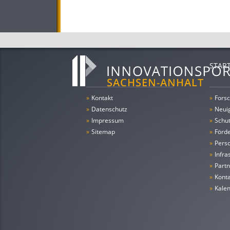
STAR
»
Kontakt
»
Forsc
»
Datenschutz
»
Neui
»
Impressum
»
Schu
»
Sitemap
»
Förde
»
Pers
»
Infra
»
Partn
»
Konta
»
Kale