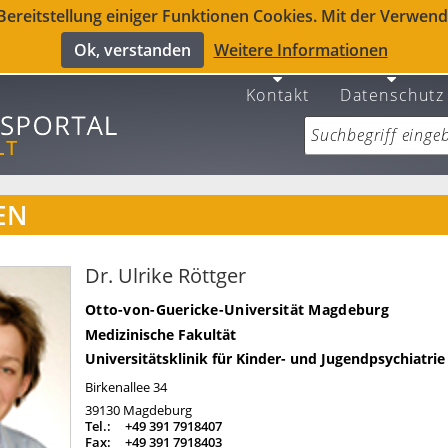
reitstellung einiger Funktionen Cookies. Mit der Verwendu
Ok, verstanden
Weitere Informationen
Kontakt
Datenschutz
EN
Dr. Ulrike Röttger
Otto-von-Guericke-Universität Magdeburg
Medizinische Fakultät
Universitätsklinik für Kinder- und Jugendpsychiatrie
Birkenallee 34
39130
Magdeburg
Tel.:
+49 391 7918407
Fax:
+49 391 7918403