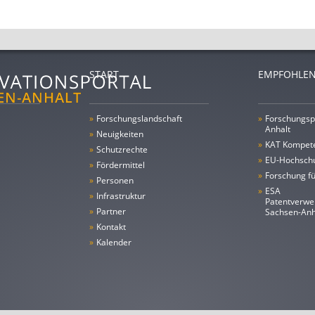
START
EMPFOHLEN
»
Forschungs­landschaft
»
Forschungsp
Anhalt
»
Neuigkeiten
»
KAT Kompet
»
Schutzrechte
»
EU-Hochschu
»
Fördermittel
»
Forschung fü
»
Personen
»
ESA
»
Infrastruktur
Patentverwe
»
Partner
Sachsen-An
»
Kontakt
»
Kalender