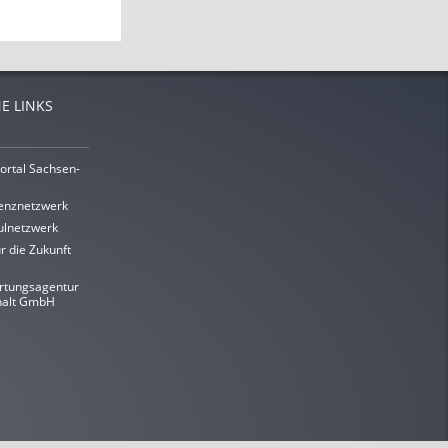
E LINKS
ortal Sachsen-
enznetzwerk
lnetzwerk
r die Zukunft
rtungsagentur
halt GmbH