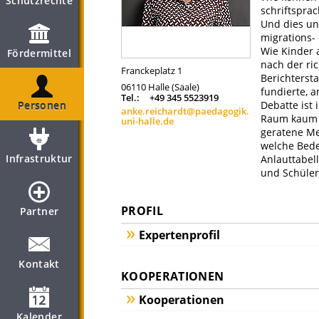
Schutzrechte
schriftsprac
Und dies un
migrations-
Wie Kinder 
Fördermittel
nach der ric
Franckeplatz 1
Berichtersta
06110
Halle (Saale)
fundierte, 
Tel.:
+49 345 5523919
Debatte ist 
Personen
anke.reichardt@paedagogik.
Raum kaum zu
uni-halle.de
geratene Met
welche Bede
Infrastruktur
Anlauttabel
und Schüler 
PROFIL
Partner
Expertenprofil
Kontakt
KOOPERATIONEN
Kooperationen
Kalender