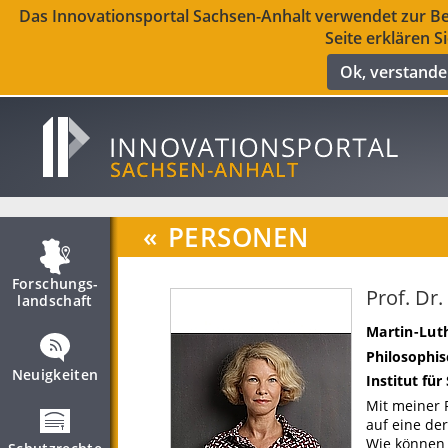
Das Innovationsportal Sachsen-Anhalt verwendet zur Ber
Seite erklären S
Ok, verstand
«
PERSONEN
Forschungs­
Prof. Dr
landschaft
Martin-Luth
Philosophis
Neuigkeiten
Institut fü
Mit meiner 
auf eine de
Wie können 