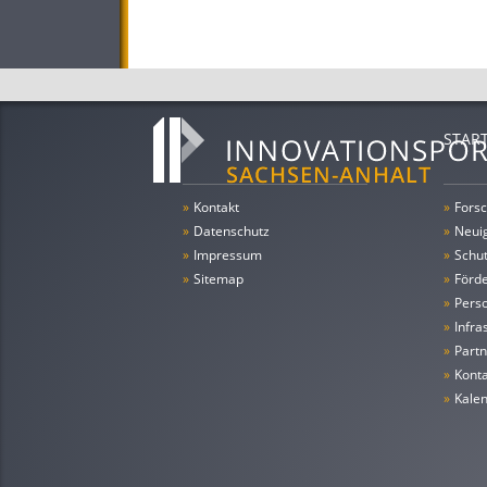
STAR
»
Kontakt
»
Forsc
»
Datenschutz
»
Neui
»
Impressum
»
Schu
»
Sitemap
»
Förde
»
Pers
»
Infra
»
Partn
»
Konta
»
Kale