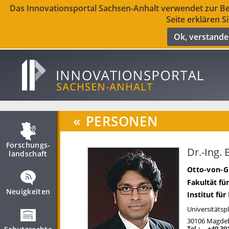
Das Innovationsportal Sachsen-Anhalt verwendet zur Ber
Seite erklären S
Ok, verstand
«
PERSONEN
Forschungs­
Dr.-Ing.
landschaft
Otto-von-G
Fakultät fü
Neuigkeiten
Institut fü
Universitätspl
30106
Magde
Tel.:
+49 39