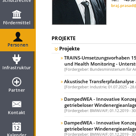
Schutzrechte
braj.prasad
Fördermittel
PROJEKTE
Personen
Projekte
TRAINS-Umsetzungsvorhaben 15.
und Health Monitoring - Unters
Infrastruktur
Fördergeber: Bundesministerium für Ar
Akustische Transferpfadanalyse 
Fördergeber: Industrie;
01.07.2025 - 28
Partner
DampedWEA - Innovative Konzep
getriebeloser Windenergieanlag
Fördergeber: BMWi/AIF;
01.12.2019 - 3
Kontakt
DampedWEA - Innovative Konzep
getriebeloser Windenergieanlag
Fördergeber: BMWi/AIF;
01.12.2019 - 3
Kalender