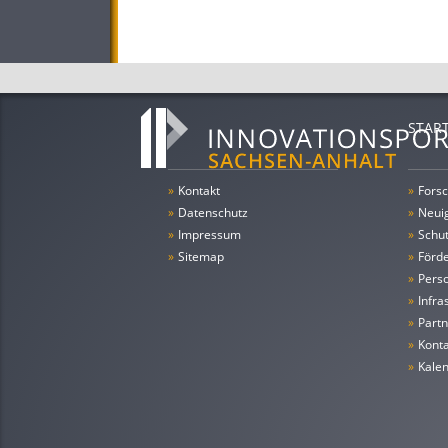
STAR
»
Kontakt
»
Forsc
»
Datenschutz
»
Neui
»
Impressum
»
Schu
»
Sitemap
»
Förde
»
Pers
»
Infra
»
Partn
»
Konta
»
Kale