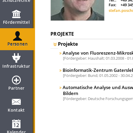
Schutzrechte
Tel.:
+49 34
Fax:
+49 34
stefan.posch
Fördermittel
PROJEKTE
Projekte
Personen
Analyse von Fluoreszenz-Mikrosk
Fördergeber: Haushalt;
01.03.2008 - 01
Infrastruktur
Bioinformatik-Zentrum Gatersle
Fördergeber: Bund;
01.05.2002 - 30.04.
Automatische Analyse und Auswe
Partner
Bildern
Fördergeber: Deutsche Forschungsgeme
Kontakt
Kalender