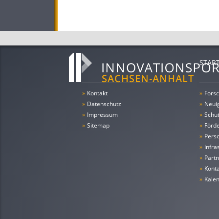
STAR
»
Kontakt
»
Forsc
»
Datenschutz
»
Neui
»
Impressum
»
Schu
»
Sitemap
»
Förde
»
Pers
»
Infra
»
Partn
»
Konta
»
Kale