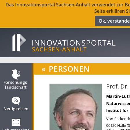
Das Innovationsportal Sachsen-Anhalt verwendet zur Ber
Seite erklären S
Ok, verstand
«
PERSONEN
Forschungs­
Prof. Dr.
landschaft
Martin-Luth
Naturwissen
Neuigkeiten
Institut für
Von-Seckendor
06120
Halle (