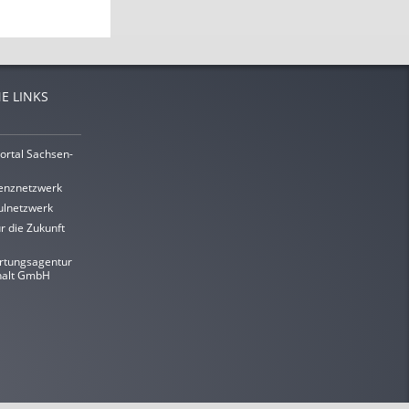
E LINKS
ortal Sachsen-
enznetzwerk
lnetzwerk
r die Zukunft
rtungsagentur
halt GmbH