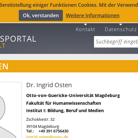
reitstellung einiger Funktionen Cookies. Mit der Verwendu
Ok, verstanden
Weitere Informationen
Kontakt
Datenschutz
EN
Dr. Ingrid Osten
Otto-von-Guericke-Universität Magdeburg
Fakultät für Humanwissenschaften
Institut I: Bildung, Beruf und Medien
Zschokkestr. 32
39104
Magdeburg
Tel.:
+49 391 6756430
ingrid.osten@ovgu.de