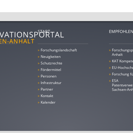
START
EMPFOHLEN
»
Forschungs­landschaft
»
Forschungsp
Anhalt
»
Neuigkeiten
»
KAT Kompet
»
Schutzrechte
»
EU-Hochschu
»
Fördermittel
»
Forschung fü
»
Personen
»
ESA
»
Infrastruktur
Patentverwe
»
Partner
Sachsen-An
»
Kontakt
»
Kalender