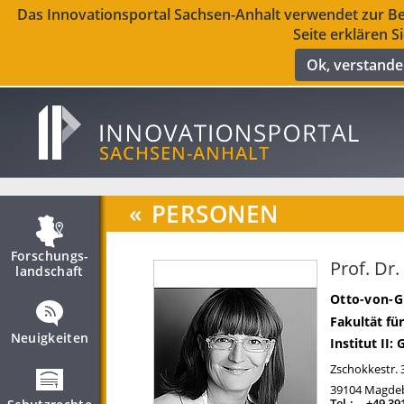
Das Innovationsportal Sachsen-Anhalt verwendet zur Ber
Seite erklären S
Ok, verstand
«
PERSONEN
Forschungs­
Prof. Dr
landschaft
Otto-von-G
Fakultät f
Neuigkeiten
Institut II:
Zschokkestr. 
39104
Magde
Tel.:
+49 39