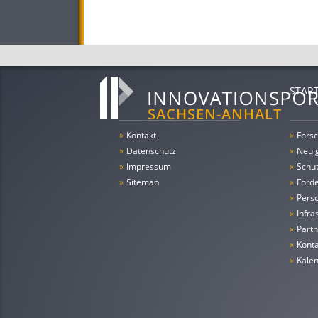
STAR
»
Kontakt
»
Forsc
»
Datenschutz
»
Neui
»
Impressum
»
Schu
»
Sitemap
»
Förde
»
Pers
»
Infra
»
Partn
»
Konta
»
Kale