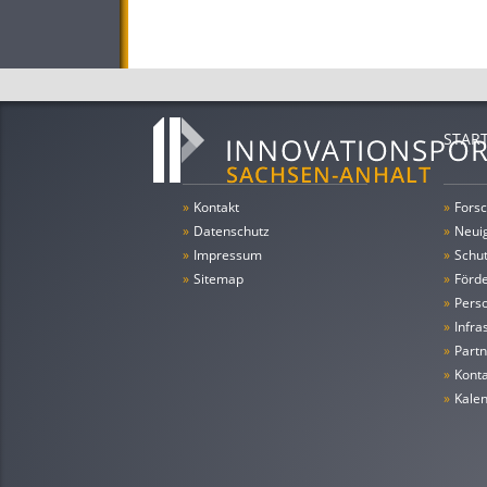
STAR
»
Kontakt
»
Forsc
»
Datenschutz
»
Neui
»
Impressum
»
Schu
»
Sitemap
»
Förde
»
Pers
»
Infra
»
Partn
»
Konta
»
Kale