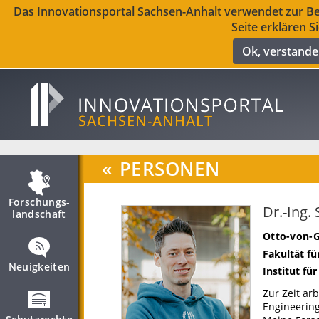
Das Innovationsportal Sachsen-Anhalt verwendet zur Ber
Seite erklären S
Ok, verstand
«
PERSONEN
Forschungs­
Dr.-Ing.
landschaft
Otto-von-G
Fakultät fü
Neuigkeiten
Institut fü
Zur Zeit ar
Engineering