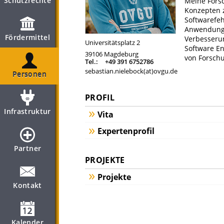
Schutzrechte
Meine Fors
Konzepten 
Softwarefeh
Anwendung 
Fördermittel
Verbesseru
Universitätsplatz 2
Software E
39106
Magdeburg
von Forsch
Tel.:
+49 391 6752786
sebastian.nielebock(at)ovgu.de
Personen
PROFIL
Infrastruktur
Vita
Expertenprofil
Partner
PROJEKTE
Projekte
Kontakt
Kalender