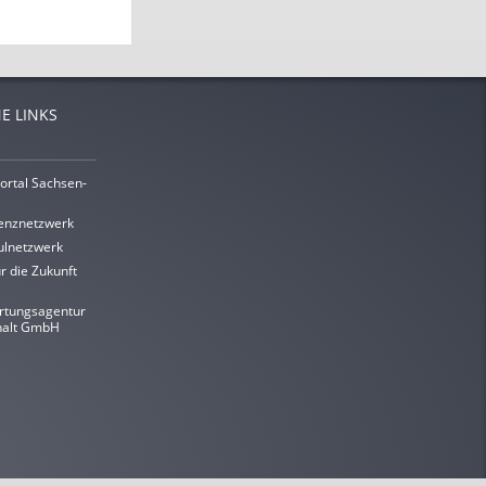
E LINKS
ortal Sachsen-
enznetzwerk
lnetzwerk
r die Zukunft
rtungsagentur
halt GmbH