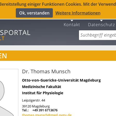
reitstellung einiger Funktionen Cookies. Mit der Verwendu
Ok, verstanden
Weitere Informationen
Kontakt
Datenschutz
EN
Dr. Thomas Munsch
Otto-von-Guericke-Universität Magdeburg
Medizinische Fakultät
Institut für Physiologie
Leipzigerstr. 44
39120
Magdeburg
Tel.:
+49 391 6713676
thomas.munsch@med.ovgu.de