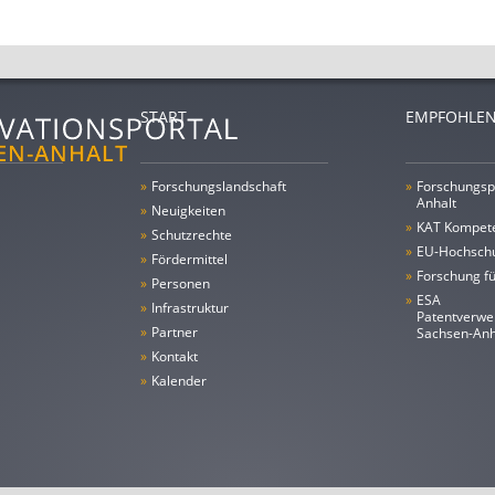
START
EMPFOHLEN
»
Forschungs­landschaft
»
Forschungsp
Anhalt
»
Neuigkeiten
»
KAT Kompet
»
Schutzrechte
»
EU-Hochschu
»
Fördermittel
»
Forschung fü
»
Personen
»
ESA
»
Infrastruktur
Patentverwe
»
Partner
Sachsen-An
»
Kontakt
»
Kalender