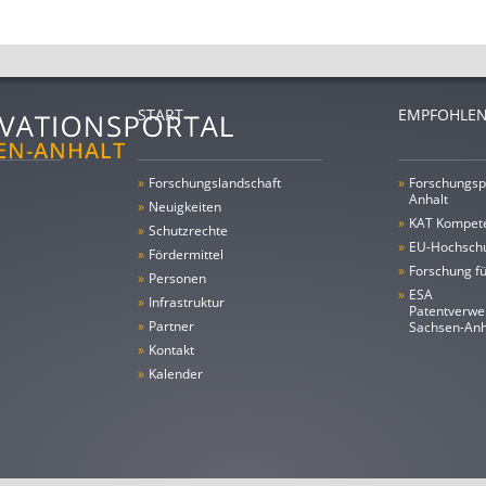
START
EMPFOHLEN
»
Forschungs­landschaft
»
Forschungsp
Anhalt
»
Neuigkeiten
»
KAT Kompet
»
Schutzrechte
»
EU-Hochschu
»
Fördermittel
»
Forschung fü
»
Personen
»
ESA
»
Infrastruktur
Patentverwe
»
Partner
Sachsen-An
»
Kontakt
»
Kalender