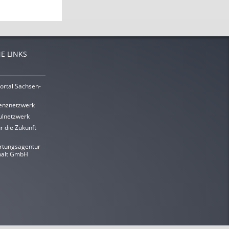
E LINKS
ortal Sachsen-
enznetzwerk
lnetzwerk
r die Zukunft
rtungsagentur
halt GmbH