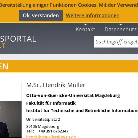
reitstellung einiger Funktionen Cookies. Mit der Verwendu
Ok, verstanden
Weitere Informationen
Kontakt
Datenschutz
EN
M.Sc. Hendrik Müller
Otto-von-Guericke-Universität Magdeburg
Fakultät für Informatik
Institut für Technische und Betriebliche Informatio
Universitätsplatz 2
39106
Magdeburg
Tel.:
+49 391 6752347
hendrik.mueller@ovgu.de