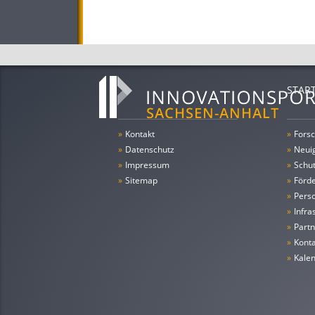
STAR
»
Kontakt
»
Forsc
»
Datenschutz
»
Neui
»
Impressum
»
Schu
»
Sitemap
»
Förde
»
Pers
»
Infra
»
Partn
»
Konta
»
Kale