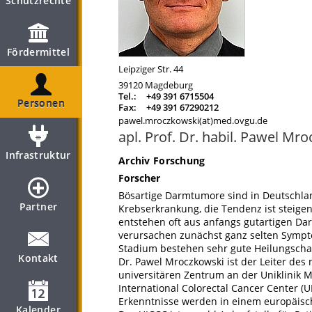
Schutzrechte
Fördermittel
Leipziger Str. 44
39120
Magdeburg
Tel.:
+49 391 6715504
Personen
Fax:
+49 391 67290212
pawel.mroczkowski(at)med.ovgu.de
apl. Prof. Dr. habil. Pawel Mr
Infrastruktur
Archiv Forschung
Forscher
Bösartige Darmtumore sind in Deutschlan
Partner
Krebserkrankung, die Tendenz ist steige
entstehen oft aus anfangs gutartigen D
verursachen zunächst ganz selten Sympt
Stadium bestehen sehr gute Heilungsch
Kontakt
Dr. Pawel Mroczkowski ist der Leiter de
universitären Zentrum an der Uniklinik
International Colorectal Cancer Center (U
Erkenntnisse werden in einem europäisch
Kalender