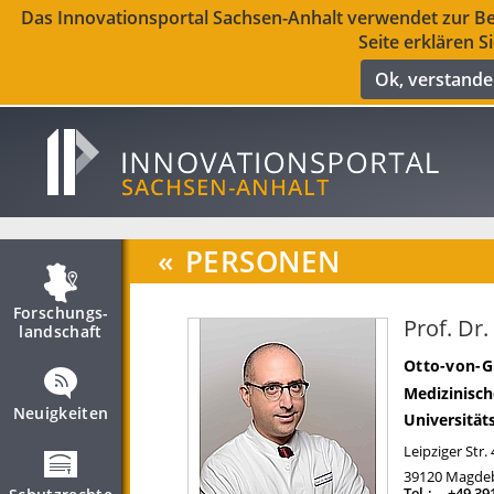
Das Innovationsportal Sachsen-Anhalt verwendet zur Ber
Seite erklären S
Ok, verstand
«
PERSONEN
Forschungs­
Prof. Dr
landschaft
Otto-von-G
Medizinisch
Neuigkeiten
Universität
Leipziger Str.
39120
Magde
Tel.:
+49 39