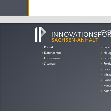
STAR
»
Kontakt
»
Forsc
»
Datenschutz
»
Neui
»
Impressum
»
Schu
»
Sitemap
»
Förde
»
Pers
»
Infra
»
Partn
»
Konta
»
Kale