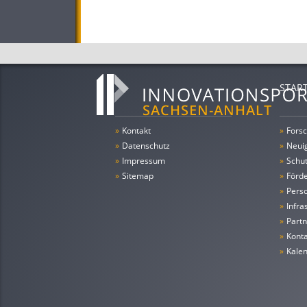
STAR
»
Kontakt
»
Forsc
»
Datenschutz
»
Neui
»
Impressum
»
Schu
»
Sitemap
»
Förde
»
Pers
»
Infra
»
Partn
»
Konta
»
Kale