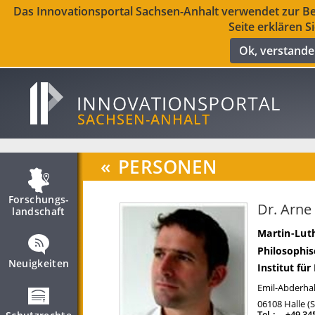
Das Innovationsportal Sachsen-Anhalt verwendet zur Ber
Seite erklären S
Ok, verstand
«
PERSONEN
Forschungs­
Dr. Arne
landschaft
Martin-Luth
Philosophis
Neuigkeiten
Institut fü
Emil-Abderhal
06108
Halle (
Tel.:
+49 34