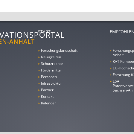
START
EMPFOHLEN
»
Forschungs­landschaft
»
Forschungsp
Anhalt
»
Neuigkeiten
»
KAT Kompet
»
Schutzrechte
»
EU-Hochschu
»
Fördermittel
»
Forschung fü
»
Personen
»
ESA
»
Infrastruktur
Patentverwe
»
Partner
Sachsen-An
»
Kontakt
»
Kalender