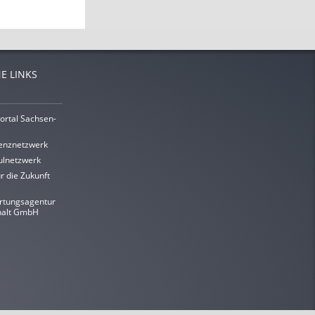
E LINKS
ortal Sachsen-
enznetzwerk
lnetzwerk
r die Zukunft
rtungsagentur
halt GmbH