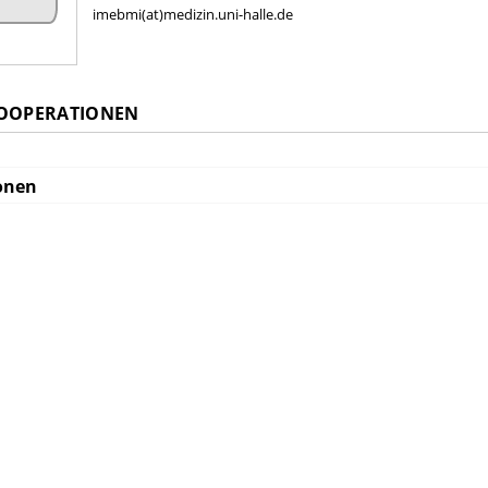
imebmi(at)medizin.uni-halle.de
KOOPERATIONEN
onen