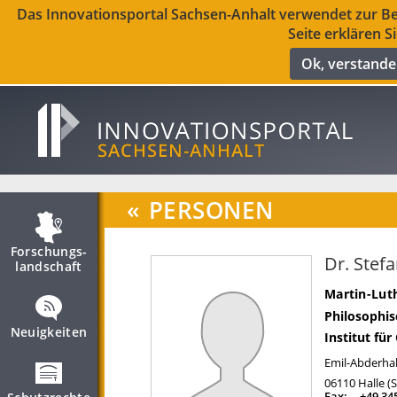
Das Innovationsportal Sachsen-Anhalt verwendet zur Ber
Seite erklären S
Ok, verstand
«
PERSONEN
Forschungs­
Dr. Stef
landschaft
Martin-Luth
Philosophis
Neuigkeiten
Institut für
Emil-Abderhal
06110
Halle (
Fax:
+49 34