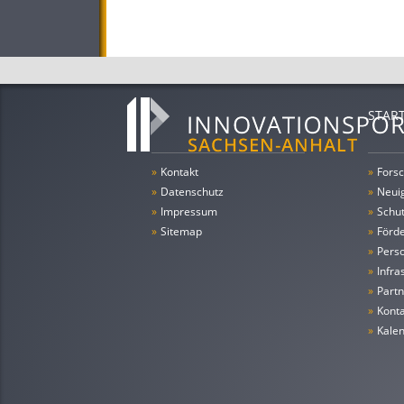
STAR
»
Kontakt
»
Forsc
»
Datenschutz
»
Neui
»
Impressum
»
Schu
»
Sitemap
»
Förde
»
Pers
»
Infra
»
Partn
»
Konta
»
Kale