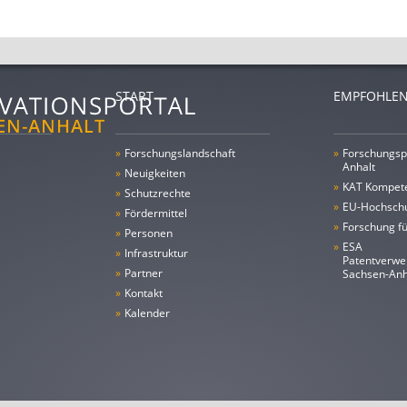
START
EMPFOHLEN
»
Forschungs­landschaft
»
Forschungsp
Anhalt
»
Neuigkeiten
»
KAT Kompet
»
Schutzrechte
»
EU-Hochschu
»
Fördermittel
»
Forschung fü
»
Personen
»
ESA
»
Infrastruktur
Patentverwe
»
Partner
Sachsen-An
»
Kontakt
»
Kalender