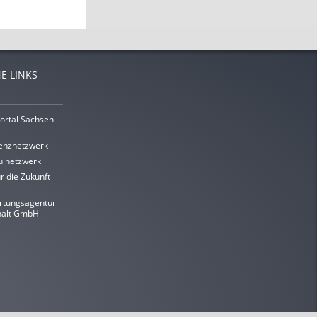
E LINKS
ortal Sachsen-
enznetzwerk
lnetzwerk
r die Zukunft
rtungsagentur
halt GmbH