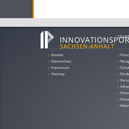
STAR
»
Kontakt
»
Forsc
»
Datenschutz
»
Neui
»
Impressum
»
Schu
»
Sitemap
»
Förde
»
Pers
»
Infra
»
Partn
»
Konta
»
Kale