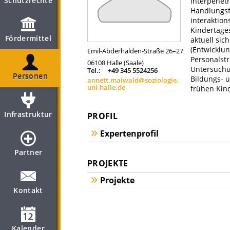
Schutzrechte
Interpenetr
Handlungsfe
interaktion
Kindertage
Fördermittel
aktuell si
(Entwicklu
Emil-Abderhalden-Straße 26–27
Personalstr
06108
Halle (Saale)
Untersuchu
Tel.:
+49 345 5524256
Personen
Bildungs- u
annett.maiwald@soziologie.
uni-halle.de
frühen Kind
Infrastruktur
PROFIL
Expertenprofil
Partner
PROJEKTE
Projekte
Kontakt
Kalender