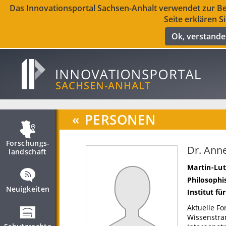
Das Innovationsportal Sachsen-Anhalt verwendet zur Ber
Seite erklären S
Ok, verstand
«
PERSONEN
Forschungs­
Dr. Ann
landschaft
Martin-Lut
Philosophis
Neuigkeiten
Institut fü
Aktuelle F
Wissenstran