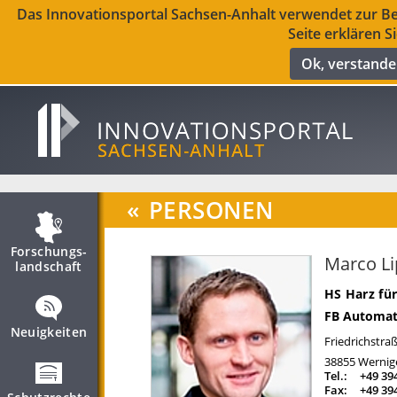
Das Innovationsportal Sachsen-Anhalt verwendet zur Ber
Seite erklären S
Ok, verstand
«
PERSONEN
Forschungs­
Marco L
landschaft
HS Harz fü
FB Automat
Neuigkeiten
Friedrichstraß
38855
Wernig
Tel.:
+49 39
Fax:
+49 39