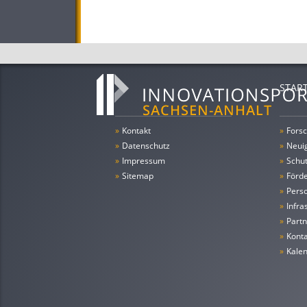
STAR
»
Kontakt
»
Forsc
»
Datenschutz
»
Neui
»
Impressum
»
Schu
»
Sitemap
»
Förde
»
Pers
»
Infra
»
Partn
»
Konta
»
Kale