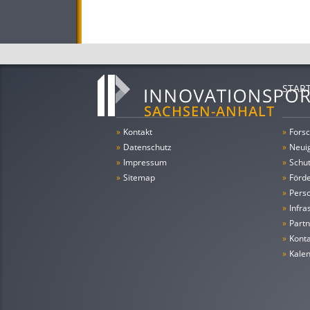
STAR
»
Kontakt
»
Forsc
»
Datenschutz
»
Neui
»
Impressum
»
Schu
»
Sitemap
»
Förde
»
Pers
»
Infra
»
Partn
»
Konta
»
Kale