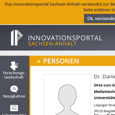
Das Innovationsportal Sachsen-Anhalt verwendet zur Ber
Seite erklären S
Ok, verstand
«
PERSONEN
Forschungs­
Dr. Dani
landschaft
Otto-von-G
Medizinisch
Neuigkeiten
Universität
Leipziger Str
39120
Magde