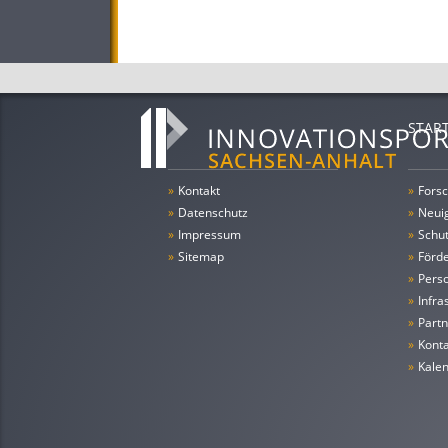
STAR
»
Kontakt
»
Forsc
»
Datenschutz
»
Neui
»
Impressum
»
Schu
»
Sitemap
»
Förde
»
Pers
»
Infra
»
Partn
»
Konta
»
Kale