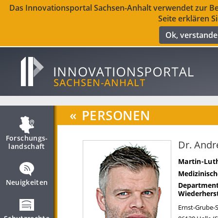
Das Innovationsportal Sachsen-Anhalt verwendet zur Ber
Seite erklären S
Ok, verstand
«
PERSONEN
Forschungs­
Dr. Andr
landschaft
Martin-Luth
Medizinisch
Neuigkeiten
Department 
Wiederherst
Ernst-Grube-S