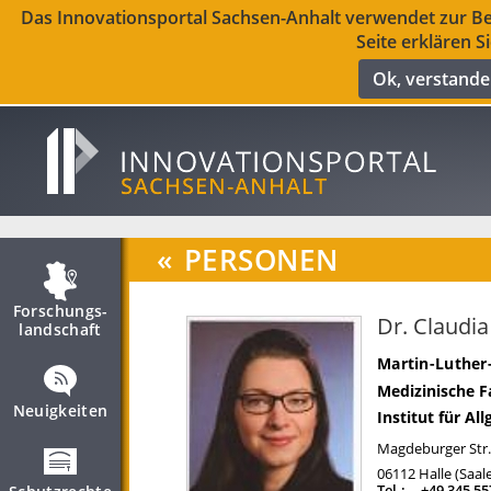
Das Innovationsportal Sachsen-Anhalt verwendet zur Ber
Seite erklären S
Ok, verstand
«
PERSONEN
Forschungs­
Dr. Claudi
landschaft
Martin-Luther
Medizinische F
Neuigkeiten
Institut für A
Magdeburger Str.
06112
Halle (Saal
Tel.:
+49 345 5