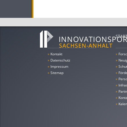
STAR
»
Kontakt
»
Forsc
»
Datenschutz
»
Neui
»
Impressum
»
Schu
»
Sitemap
»
Förde
»
Pers
»
Infra
»
Partn
»
Konta
»
Kale