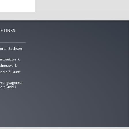
E LINKS
ortal Sachsen-
enznetzwerk
lnetzwerk
r die Zukunft
rtungsagentur
halt GmbH