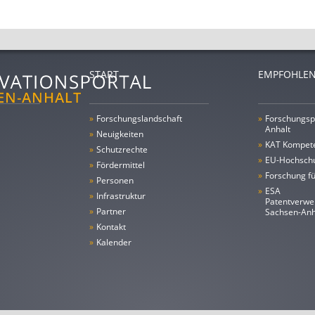
START
EMPFOHLEN
»
Forschungs­landschaft
»
Forschungsp
Anhalt
»
Neuigkeiten
»
KAT Kompet
»
Schutzrechte
»
EU-Hochschu
»
Fördermittel
»
Forschung fü
»
Personen
»
ESA
»
Infrastruktur
Patentverwe
»
Partner
Sachsen-An
»
Kontakt
»
Kalender