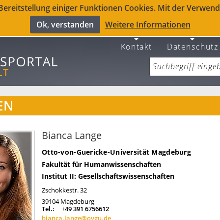
reitstellung einiger Funktionen Cookies. Mit der Verwendu
Ok, verstanden
Weitere Informationen
Kontakt
Datenschutz
EN
Bianca Lange
Otto-von-Guericke-Universität Magdeburg
Fakultät für Humanwissenschaften
Institut II: Gesellschaftswissenschaften
Zschokkestr. 32
39104
Magdeburg
Tel.:
+49 391 6756612
bianca.lange@ovgu.de