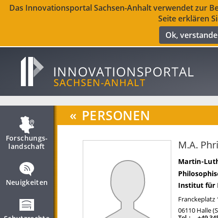
Das Innovationsportal Sachsen-Anhalt verwendet zur Ber
Seite erklären S
Ok, verstand
«
PERSONEN
Forschungs­
M.A. Phr
landschaft
Martin-Luth
Philosophis
Neuigkeiten
Institut fü
Franckeplatz 
06110
Halle (
Tel.:
+49 34