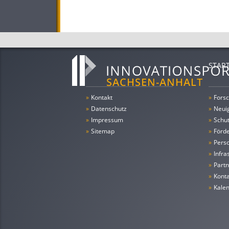
STAR
»
Kontakt
»
Forsc
»
Datenschutz
»
Neui
»
Impressum
»
Schu
»
Sitemap
»
Förde
»
Pers
»
Infra
»
Partn
»
Konta
»
Kale