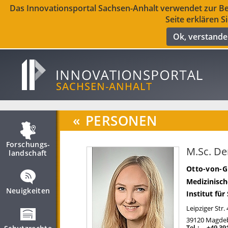
Das Innovationsportal Sachsen-Anhalt verwendet zur Ber
Seite erklären S
Ok, verstand
«
PERSONEN
Forschungs­
M.Sc. De
landschaft
Otto-von-G
Medizinisch
Neuigkeiten
Institut fü
Leipziger Str.
39120
Magde
Tel.:
+49 39