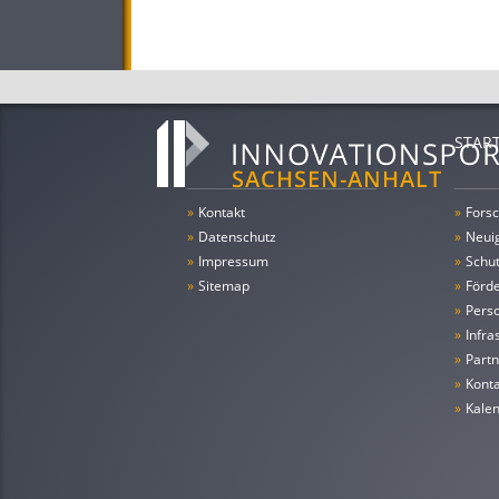
STAR
»
Kontakt
»
Forsc
»
Datenschutz
»
Neui
»
Impressum
»
Schu
»
Sitemap
»
Förde
»
Pers
»
Infra
»
Partn
»
Konta
»
Kale