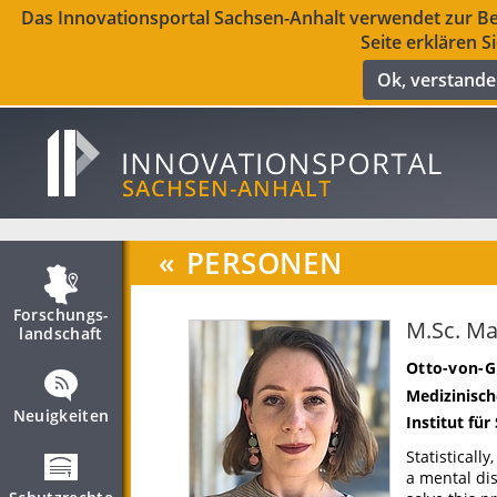
Das Innovationsportal Sachsen-Anhalt verwendet zur Ber
Seite erklären S
Ok, verstand
«
PERSONEN
Forschungs­
M.Sc. Ma
landschaft
Otto-von-G
Medizinisch
Neuigkeiten
Institut fü
Statisticall
a mental di