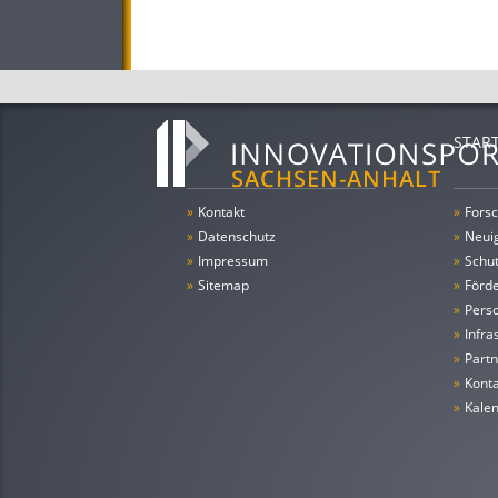
STAR
»
Kontakt
»
Forsc
»
Datenschutz
»
Neui
»
Impressum
»
Schu
»
Sitemap
»
Förde
»
Pers
»
Infra
»
Partn
»
Konta
»
Kale