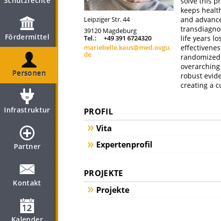
Schutzrechte
solve this 
keeps healt
Leipziger Str. 44
and advance
transdiagnos
39120
Magdeburg
Fördermittel
Tel.:
+49 391 6724320
life years l
mariebelle.kaus@med.ovgu.
effectivenes
de
randomized 
overarching
Personen
robust evid
creating a c
Infrastruktur
PROFIL
Vita
Expertenprofil
Partner
PROJEKTE
Kontakt
Projekte
Kalender