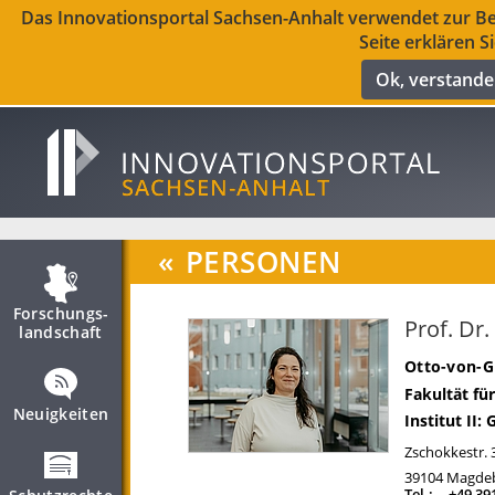
Das Innovationsportal Sachsen-Anhalt verwendet zur Ber
Seite erklären S
Ok, verstand
«
PERSONEN
Forschungs­
Prof. Dr.
landschaft
Otto-von-G
Fakultät f
Neuigkeiten
Institut II:
Zschokkestr. 
39104
Magde
Tel.:
+49 39