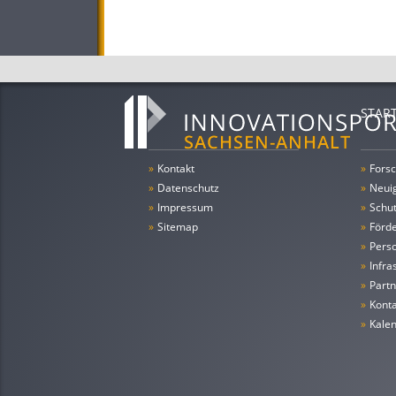
STAR
»
Kontakt
»
Forsc
»
Datenschutz
»
Neui
»
Impressum
»
Schu
»
Sitemap
»
Förde
»
Pers
»
Infra
»
Partn
»
Konta
»
Kale