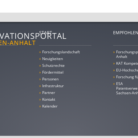
START
EMPFOHLEN
»
Forschungs­landschaft
»
Forschungsp
Anhalt
»
Neuigkeiten
»
KAT Kompet
»
Schutzrechte
»
EU-Hochschu
»
Fördermittel
»
Forschung fü
»
Personen
»
ESA
»
Infrastruktur
Patentverwe
»
Partner
Sachsen-An
»
Kontakt
»
Kalender