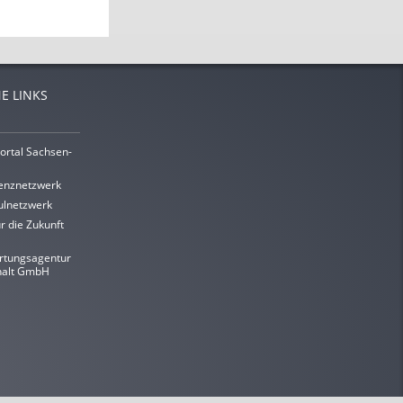
E LINKS
ortal Sachsen-
enznetzwerk
lnetzwerk
r die Zukunft
rtungsagentur
halt GmbH