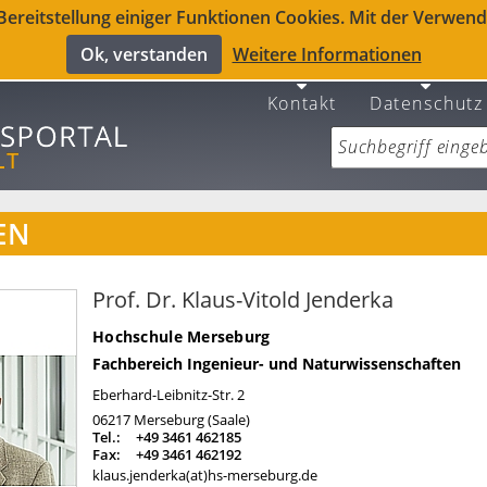
reitstellung einiger Funktionen Cookies. Mit der Verwendu
Ok, verstanden
Weitere Informationen
Kontakt
Datenschutz
EN
Prof. Dr. Klaus-Vitold Jenderka
Hochschule Merseburg
Fachbereich Ingenieur- und Naturwissenschaften
Eberhard-Leibnitz-Str. 2
06217
Merseburg (Saale)
Tel.:
+49 3461 462185
Fax:
+49 3461 462192
klaus.jenderka(at)hs-merseburg.de