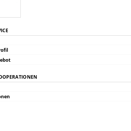
VICE
ofil
gebot
KOOPERATIONEN
onen