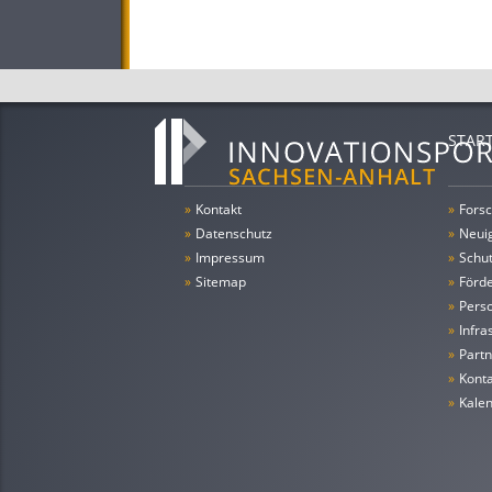
STAR
»
Kontakt
»
Forsc
»
Datenschutz
»
Neui
»
Impressum
»
Schu
»
Sitemap
»
Förde
»
Pers
»
Infra
»
Partn
»
Konta
»
Kale