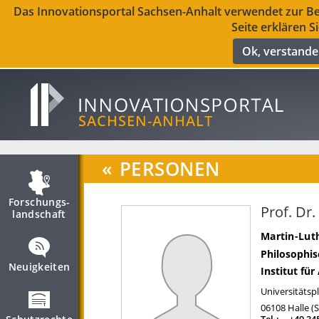
Das Innovationsportal Sachsen-Anhalt verwendet zur Ber
Seite erklären S
Ok, verstand
«
PERSONEN
Forschungs­
Prof. Dr.
landschaft
Martin-Luth
Philosophis
Neuigkeiten
Institut fü
Universitätspl
06108
Halle (