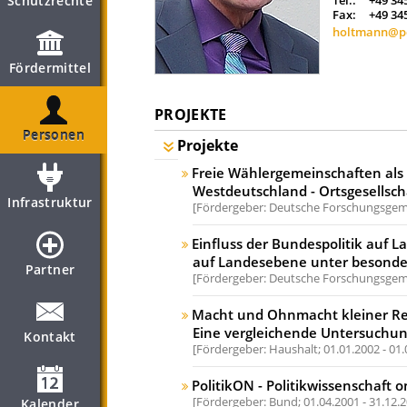
Schutzrechte
Tel.:
+49 34
Fax:
+49 34
holtmann@pol
Fördermittel
PROJEKTE
Personen
Projekte
Freie Wählergemeinschaften als
Westdeutschland - Ortsgesellscha
Infrastruktur
Fördergeber: Deutsche Forschungsgeme
Einfluss der Bundespolitik auf 
auf Landesebene unter besonder
Partner
Fördergeber: Deutsche Forschungsgeme
Macht und Ohnmacht kleiner Reg
Eine vergleichende Untersuchung 
Kontakt
Fördergeber: Haushalt;
01.01.2002 - 01
PolitikON - Politikwissenschaft o
Fördergeber: Bund;
01.04.2001 - 31.12.
Kalender