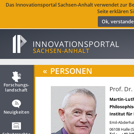
Das Innovationsportal Sachsen-Anhalt verwendet zur Ber
Seite erklären S
Ok, verstand
«
PERSONEN
Forschungs­
Prof. Dr
landschaft
Martin-Luth
Philosophis
Neuigkeiten
Institut für
Emil-Abderhal
06108
Halle (