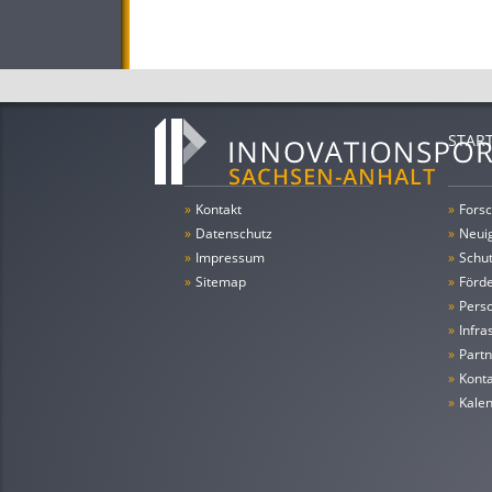
STAR
»
Kontakt
»
Forsc
»
Datenschutz
»
Neui
»
Impressum
»
Schu
»
Sitemap
»
Förde
»
Pers
»
Infra
»
Partn
»
Konta
»
Kale