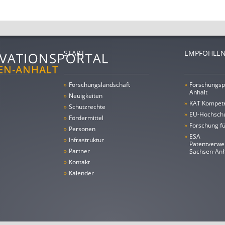
START
EMPFOHLEN
»
Forschungs­landschaft
»
Forschungsp
Anhalt
»
Neuigkeiten
»
KAT Kompet
»
Schutzrechte
»
EU-Hochschu
»
Fördermittel
»
Forschung fü
»
Personen
»
ESA
»
Infrastruktur
Patentverwe
»
Partner
Sachsen-An
»
Kontakt
»
Kalender