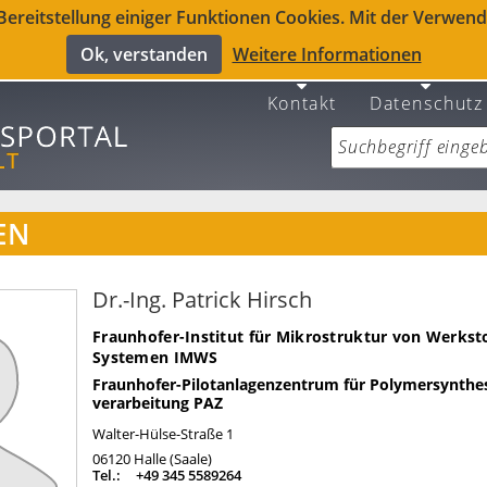
reitstellung einiger Funktionen Cookies. Mit der Verwendu
Ok, verstanden
Weitere Informationen
Kontakt
Datenschutz
EN
Dr.-Ing. Patrick Hirsch
Fraunhofer-Institut für Mikrostruktur von Werkst
Systemen IMWS
Fraunhofer-Pilotanlagenzentrum für Polymersynthe
verarbeitung PAZ
Walter-Hülse-Straße 1
06120
Halle (Saale)
Tel.:
+49 345 5589264