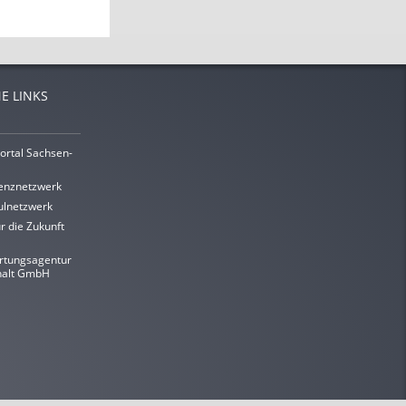
E LINKS
ortal Sachsen-
enznetzwerk
lnetzwerk
r die Zukunft
rtungsagentur
halt GmbH