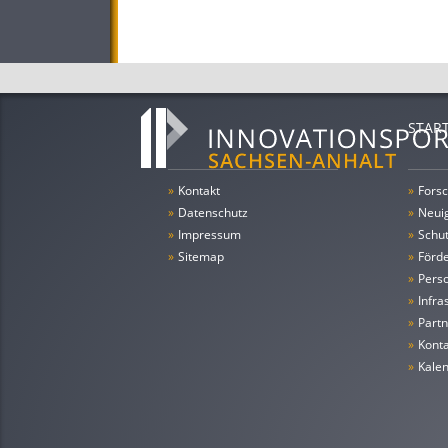
STAR
»
Kontakt
»
Forsc
»
Datenschutz
»
Neui
»
Impressum
»
Schu
»
Sitemap
»
Förde
»
Pers
»
Infra
»
Partn
»
Konta
»
Kale