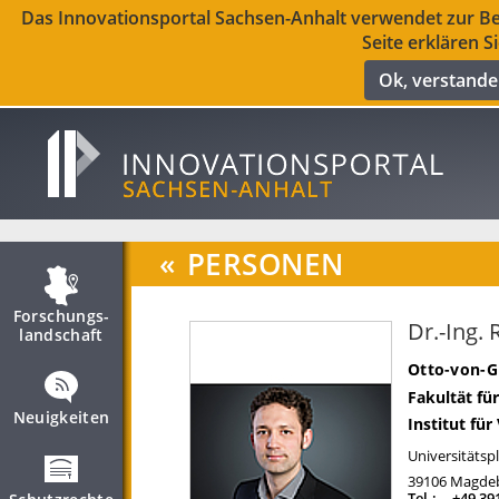
Das Innovationsportal Sachsen-Anhalt verwendet zur Ber
Seite erklären S
Ok, verstand
«
PERSONEN
Forschungs­
Dr.-Ing.
landschaft
Otto-von-G
Fakultät fü
Neuigkeiten
Institut fü
Universitätspl
39106
Magde
Tel.:
+49 39