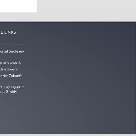
E LINKS
ortal Sachsen-
enznetzwerk
lnetzwerk
r die Zukunft
rtungsagentur
halt GmbH