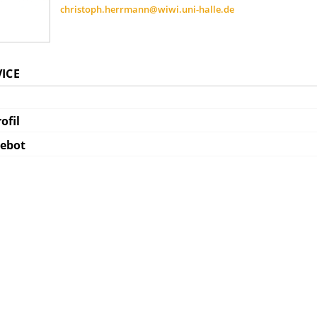
christoph.herrmann@wiwi.uni-halle.de
VICE
ofil
gebot