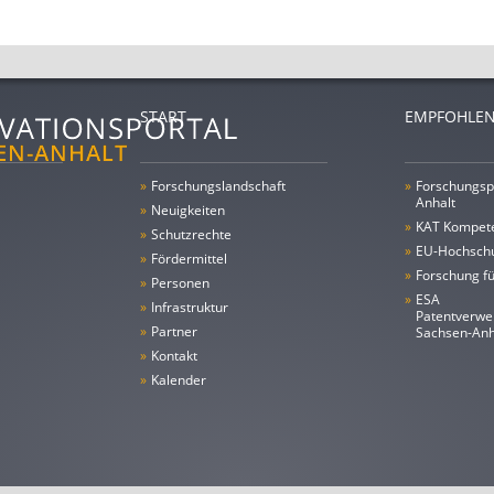
START
EMPFOHLEN
»
Forschungs­landschaft
»
Forschungsp
Anhalt
»
Neuigkeiten
»
KAT Kompet
»
Schutzrechte
»
EU-Hochschu
»
Fördermittel
»
Forschung fü
»
Personen
»
ESA
»
Infrastruktur
Patentverwe
»
Partner
Sachsen-An
»
Kontakt
»
Kalender