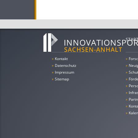
STAR
»
Kontakt
»
Forsc
»
Datenschutz
»
Neui
»
Impressum
»
Schu
»
Sitemap
»
Förde
»
Pers
»
Infra
»
Partn
»
Konta
»
Kale