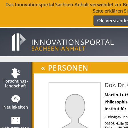
Das Innovationsportal Sachsen-Anhalt verwendet zur Ber
Seite erklären S
Ok, verstand
«
PERSONEN
Forschungs­
Doz. Dr.
landschaft
Martin-Luth
Philosophis
Neuigkeiten
Institut fü
Ludwig-Wuche
06108
Halle (
Tel.:
+49 34