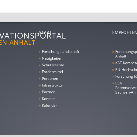
START
EMPFOHLEN
»
Forschungs­landschaft
»
Forschungsp
Anhalt
»
Neuigkeiten
»
KAT Kompet
»
Schutzrechte
»
EU-Hochschu
»
Fördermittel
»
Forschung fü
»
Personen
»
ESA
»
Infrastruktur
Patentverwe
»
Partner
Sachsen-An
»
Kontakt
»
Kalender