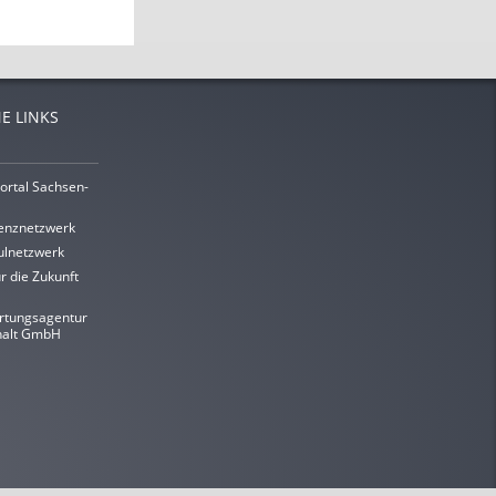
E LINKS
ortal Sachsen-
enznetzwerk
lnetzwerk
r die Zukunft
rtungsagentur
halt GmbH