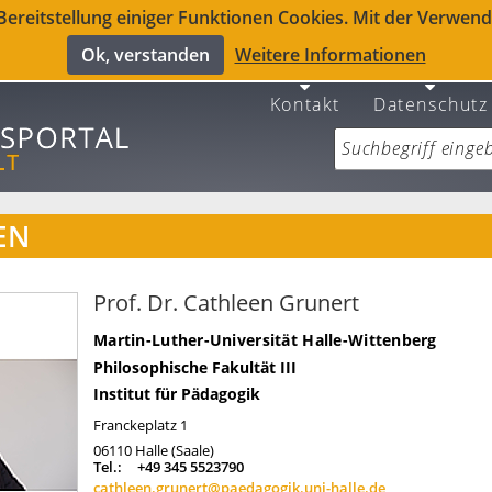
reitstellung einiger Funktionen Cookies. Mit der Verwendu
Ok, verstanden
Weitere Informationen
Kontakt
Datenschutz
EN
Prof. Dr. Cathleen Grunert
Martin-Luther-Universität Halle-Wittenberg
Philosophische Fakultät III
Institut für Pädagogik
Franckeplatz 1
06110
Halle (Saale)
Tel.:
+49 345 5523790
cathleen.grunert@paedagogik.uni-halle.de