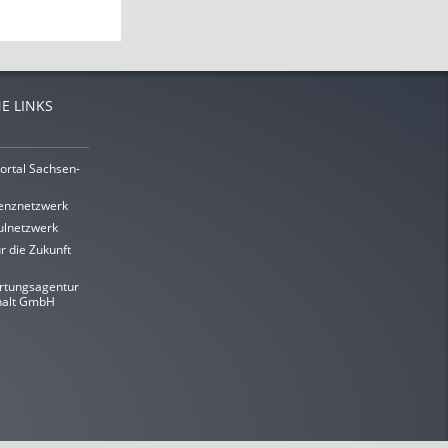
E LINKS
ortal Sachsen-
enznetzwerk
lnetzwerk
r die Zukunft
rtungsagentur
halt GmbH