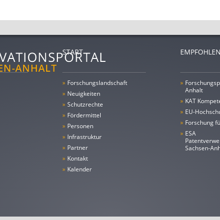
START
EMPFOHLEN
»
Forschungs­landschaft
»
Forschungsp
Anhalt
»
Neuigkeiten
»
KAT Kompet
»
Schutzrechte
»
EU-Hochschu
»
Fördermittel
»
Forschung fü
»
Personen
»
ESA
»
Infrastruktur
Patentverwe
»
Partner
Sachsen-An
»
Kontakt
»
Kalender