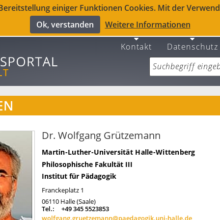
reitstellung einiger Funktionen Cookies. Mit der Verwendu
Ok, verstanden
Weitere Informationen
Kontakt
Datenschutz
EN
Dr. Wolfgang Grützemann
Martin-Luther-Universität Halle-Wittenberg
Philosophische Fakultät III
Institut für Pädagogik
Franckeplatz 1
06110
Halle (Saale)
Tel.:
+49 345 5523853
wolfgang.gruetzemann@paedagogik.uni-halle.de