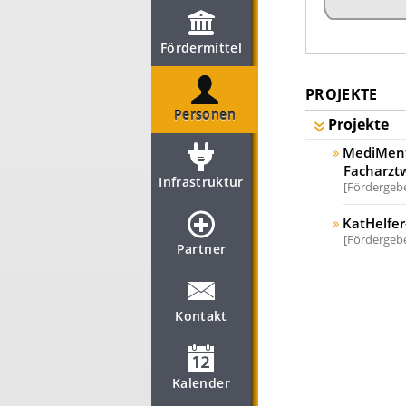
Fördermittel
PROJEKTE
Personen
Projekte
MediMento
Facharztw
Infrastruktur
Fördergebe
KatHelfer
Fördergebe
Partner
Kontakt
Kalender