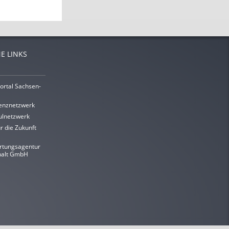
E LINKS
ortal Sachsen-
enznetzwerk
lnetzwerk
r die Zukunft
rtungsagentur
halt GmbH