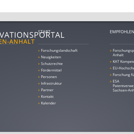
START
EMPFOHLEN
»
Forschungs­landschaft
»
Forschungsp
Anhalt
»
Neuigkeiten
»
KAT Kompet
»
Schutzrechte
»
EU-Hochschu
»
Fördermittel
»
Forschung fü
»
Personen
»
ESA
»
Infrastruktur
Patentverwe
»
Partner
Sachsen-An
»
Kontakt
»
Kalender