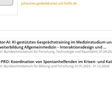
johannes.goebel@wiwi.uni-halle.de
r-AI: KI-gestütztes Gesprächstraining im Medizinstudium un
eiterbildung Allgemeinmedizin - Interaktionsdesign und ...
r: Bundesministerium für Forschung, Technologie und Raumfahrt;
01.09.20
-PRO: Koordination von Spontanhelfenden im Krisen- und Kat
r: Bundesministerium für Bildung und Forschung;
01.01.2023 - 31.12.2024