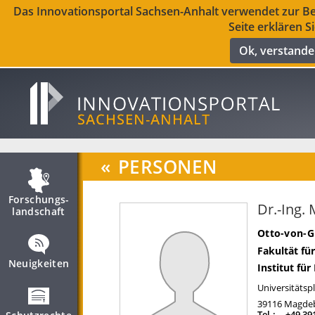
Das Innovationsportal Sachsen-Anhalt verwendet zur Ber
Seite erklären S
Ok, verstand
«
PERSONEN
Forschungs­
Dr.-Ing.
landschaft
Otto-von-G
Fakultät fü
Neuigkeiten
Institut fü
Universitätspl
39116
Magde
Tel.:
+49 39