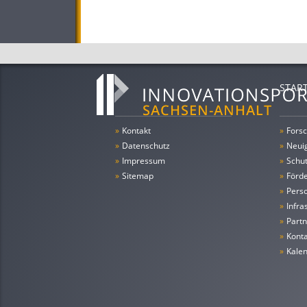
STAR
»
Kontakt
»
Forsc
»
Datenschutz
»
Neui
»
Impressum
»
Schu
»
Sitemap
»
Förde
»
Pers
»
Infra
»
Partn
»
Konta
»
Kale