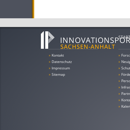
STAR
»
Kontakt
»
Forsc
»
Datenschutz
»
Neui
»
Impressum
»
Schu
»
Sitemap
»
Förde
»
Pers
»
Infra
»
Partn
»
Konta
»
Kale