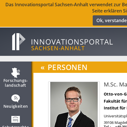
Das Innovationsportal Sachsen-Anhalt verwendet zur Ber
Seite erklären S
Ok, verstand
«
PERSONEN
Forschungs­
M.Sc. Ma
landschaft
Otto-von-G
Fakultät fü
Neuigkeiten
Institut fü
Universitätspl
39106
Magde
Tel.:
+49 39