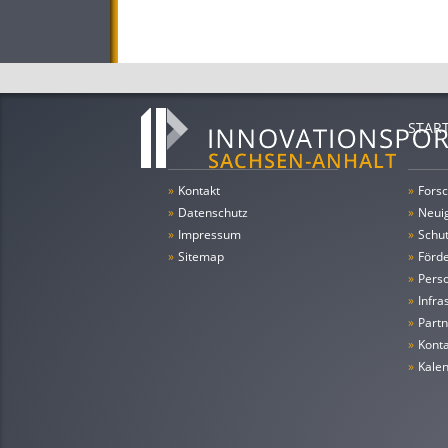
STAR
»
Kontakt
»
Forsc
»
Datenschutz
»
Neui
»
Impressum
»
Schu
»
Sitemap
»
Förde
»
Pers
»
Infra
»
Partn
»
Konta
»
Kale