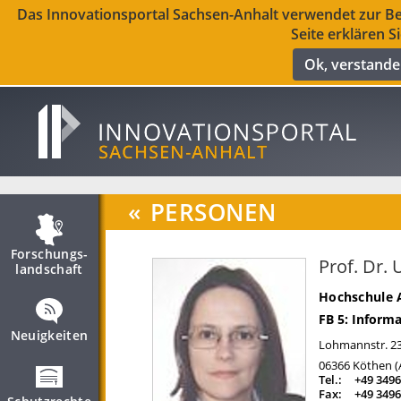
Das Innovationsportal Sachsen-Anhalt verwendet zur Ber
Seite erklären S
Ok, verstand
«
PERSONEN
Forschungs­
Prof. Dr. 
landschaft
Hochschule 
FB 5: Inform
Neuigkeiten
Lohmannstr. 2
06366
Köthen (
Tel.:
+49 3496
Fax:
+49 3496