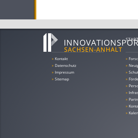
STAR
»
Kontakt
»
Forsc
»
Datenschutz
»
Neui
»
Impressum
»
Schu
»
Sitemap
»
Förde
»
Pers
»
Infra
»
Partn
»
Konta
»
Kale