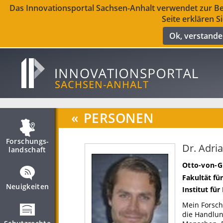
Das Innovationsportal Sachsen-Anhalt verwendet zur Ber
Seite erklären S
Ok, verstand
«
PERSONEN
Forschungs­
Dr. Adri
landschaft
Otto-von-G
Fakultät fü
Neuigkeiten
Institut für
Mein Forsch
die Handlu