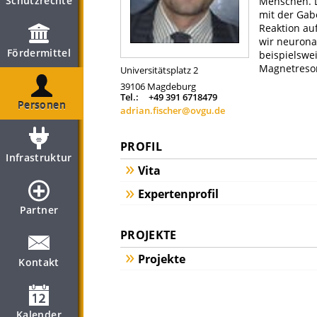
Schutzrechte
Menschen. 
mit der Gab
Reaktion au
wir neurona
Fördermittel
beispielswe
Magnetreso
Universitätsplatz 2
39106
Magdeburg
Tel.:
+49 391 6718479
Personen
adrian.fischer@ovgu.de
PROFIL
Infrastruktur
Vita
Expertenprofil
Partner
PROJEKTE
Projekte
Kontakt
Kalender