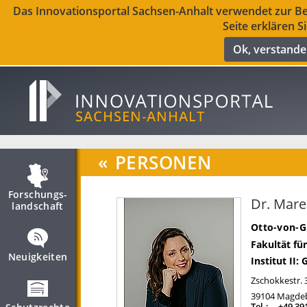
Das Innovationsportal Sachsen-Anhalt verwendet zur Ber
Seite erklären S
Ok, verstand
«
PERSONEN
Forschungs­
Dr. Mare
landschaft
Otto-von-G
Fakultät f
Neuigkeiten
Institut II:
Zschokkestr. 
39104
Magde
Tel.:
+49 39