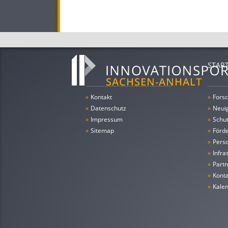
STAR
»
Kontakt
»
Forsc
»
Datenschutz
»
Neui
»
Impressum
»
Schu
»
Sitemap
»
Förde
»
Pers
»
Infra
»
Partn
»
Konta
»
Kale